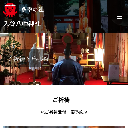
多幸の社
入谷八幡神社
ご祈祷と出張
祭
ご祈祷
≪ご祈祷受付 要予約≫